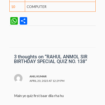
10
COMPUTER
W
S
h
h
at
ar
Post
navigation
s
e
A
p
3 thoughts on “RAHUL ANMOL SIR
BIRTHDAY SPECIAL QUIZ NO. 138”
p
ANIL KUMAR
APRIL 20, 2023 AT 12:29 PM
Main ye quiz first baar dila rha hu