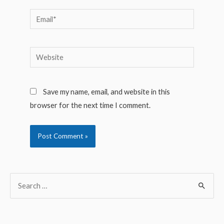
Email*
Website
Save my name, email, and website in this
browser for the next time I comment.
S
e
a
r