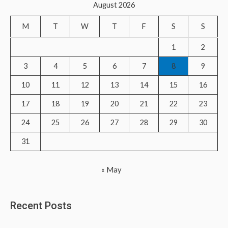
August 2026
c
M
T
W
T
F
S
S
h
f
1
2
o
3
4
5
6
7
8
9
r
10
11
12
13
14
15
16
:
17
18
19
20
21
22
23
24
25
26
27
28
29
30
31
« May
Recent Posts