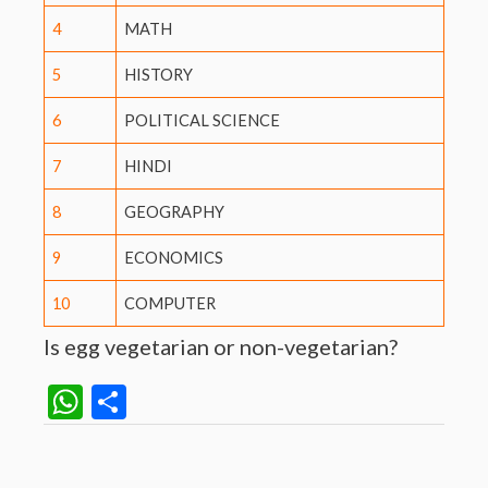
4
MATH
5
HISTORY
6
POLITICAL SCIENCE
7
HINDI
8
GEOGRAPHY
9
ECONOMICS
10
COMPUTER
Is egg vegetarian or non-vegetarian?
W
S
h
h
at
ar
Post