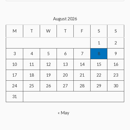
a
r
August 2026
c
M
T
W
T
F
S
S
h
f
1
2
o
3
4
5
6
7
8
9
r
10
11
12
13
14
15
16
:
17
18
19
20
21
22
23
24
25
26
27
28
29
30
31
« May