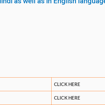
indi as well as in English languag
CLICK HERE
CLICK HERE