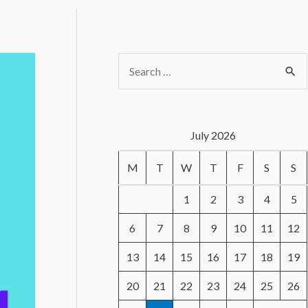
S
e
a
r
July 2026
c
M
T
W
T
F
S
S
h
f
1
2
3
4
5
o
6
7
8
9
10
11
12
r
13
14
15
16
17
18
19
:
20
21
22
23
24
25
26