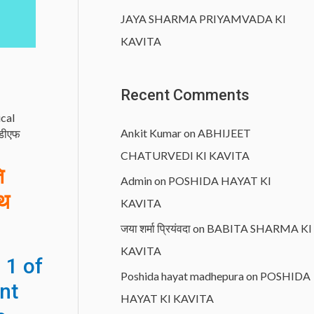
JAYA SHARMA PRIYAMVADA KI
KAVITA
Recent Comments
ical
Ankit Kumar
on
ABHIJEET
ीडीएफ
CHATURVEDI KI KAVITA
ि
Admin
on
POSHIDA HAYAT KI
थ
KAVITA
जया शर्मा प्रियंवदा
on
BABITA SHARMA KI
KAVITA
 1 of
Poshida hayat madhepura
on
POSHIDA
nt
HAYAT KI KAVITA