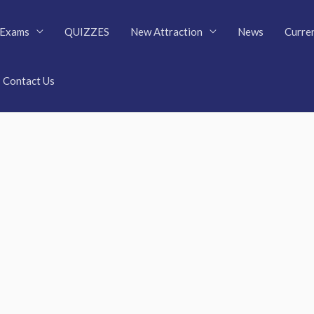
Exams
QUIZZES
New Attraction
News
Curren
Contact Us