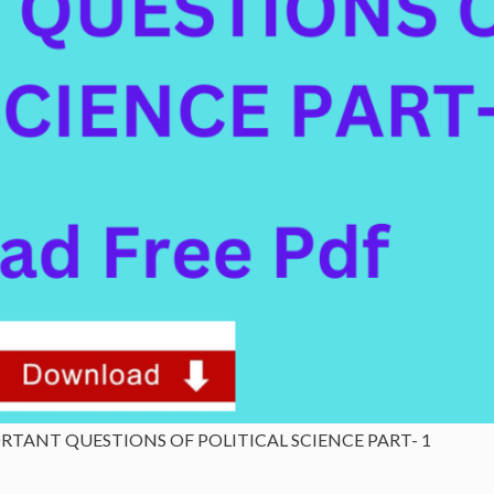
ाग – 1 IMPORTANT QUESTIONS OF POLITICAL SCIENCE PART- 1