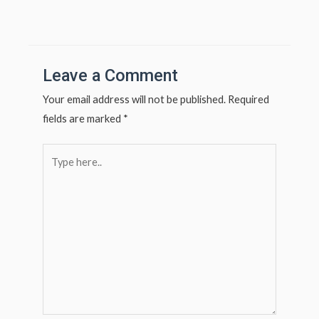
at
ar
Post
navigation
s
e
A
p
Leave a Comment
p
Your email address will not be published.
Required
fields are marked
*
Type
here..