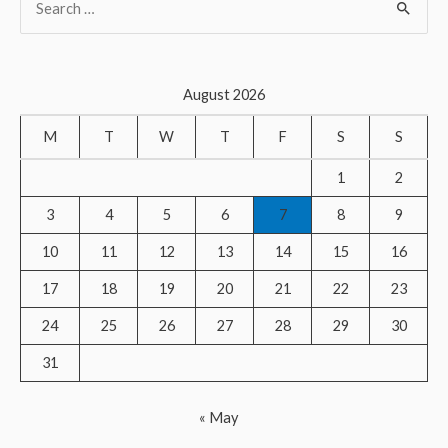
e
a
r
August 2026
c
M
T
W
T
F
S
S
h
f
1
2
o
3
4
5
6
7
8
9
r
10
11
12
13
14
15
16
:
17
18
19
20
21
22
23
24
25
26
27
28
29
30
31
« May