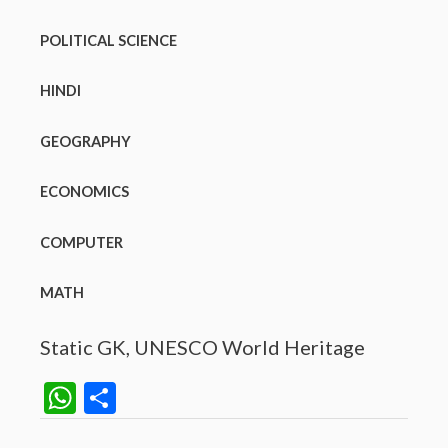
POLITICAL SCIENCE
HINDI
GEOGRAPHY
ECONOMICS
COMPUTER
MATH
Static GK
, 
UNESCO World Heritage
W
S
h
h