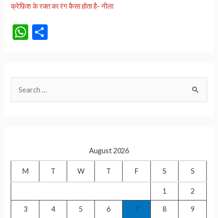
क्रेफ़िश के रक्त का रंग कैसा होता है- नीला
W
S
h
h
at
ar
s
e
S
A
e
p
a
p
r
c
August 2026
h
f
M
T
W
T
F
S
S
o
1
2
r
3
4
5
6
7
8
9
: