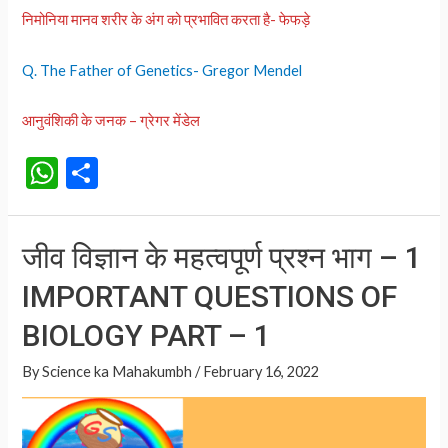
निमोनिया मानव शरीर के अंग को प्रभावित करता है- फेफड़े
Q. The Father of Genetics- Gregor Mendel
आनुवंशिकी के जनक – ग्रेगर मेंडेल
W
S
h
h
at
ar
जीव विज्ञान के महत्वपूर्ण प्रश्न भाग – 1
s
e
IMPORTANT QUESTIONS OF
A
p
BIOLOGY PART – 1
p
By
Science ka Mahakumbh
/
February 16, 2022