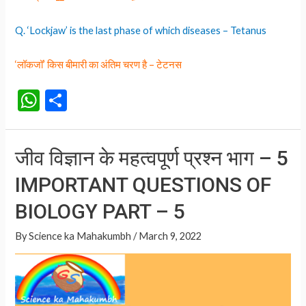
Q. ‘Lockjaw’ is the last phase of which diseases – Tetanus
‘लॉकजॉ’ किस बीमारी का अंतिम चरण है – टेटनस
W
S
h
h
at
ar
जीव विज्ञान के महत्वपूर्ण प्रश्न भाग – 5
s
e
IMPORTANT QUESTIONS OF
A
p
BIOLOGY PART – 5
p
By
Science ka Mahakumbh
/
March 9, 2022