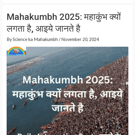
h
h
at
ar
साल
Mahakumbh 2025: महाकुंभ क्यों
मे
s
e
लगता
लगता है, आइये जानते है
A
है,
p
By
Science ka Mahakumbh
/
November 20, 2024
आइये
p
जानते
है