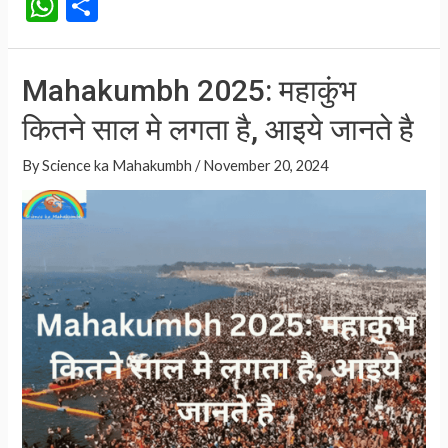
W
S
एक
h
h
साथ
at
ar
तीन
Mahakumbh 2025: महाकुंभ
रोटियां
s
e
क्यों
कितने साल मे लगता है, आइये जानते है
A
नहीं
p
By
Science ka Mahakumbh
/
November 20, 2024
परोसी
p
जाती
हैं?
आइये
जानते
है