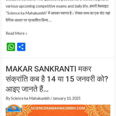
various upcoming competitive exams and daily life. हमारी वेबसाइट
“Science ka Mahakumbh” में आपका स्वागत है। रोचक तथ्य का एक सेट यहां
दैनिक आधार पर प्रकाशित किया …
Happy
Read More »
Makar
W
S
Sankranti
h
h
:
at
ar
मकर
MAKAR SANKRANTI मकर
संक्रांति
s
e
की
संक्रांति कब है 14 या 15 जनवरी को?
A
शुभकामना
p
आइए जानते हैं…
संदेश
p
By
Science ka Mahakumbh
/
January 10, 2025