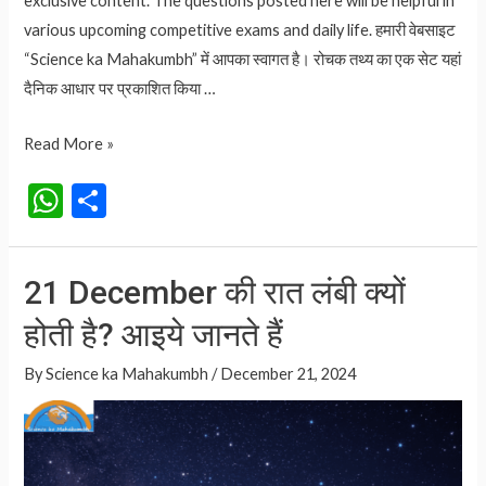
exclusive content. The questions posted here will be helpful in
various upcoming competitive exams and daily life. हमारी वेबसाइट
“Science ka Mahakumbh” में आपका स्वागत है। रोचक तथ्य का एक सेट यहां
दैनिक आधार पर प्रकाशित किया …
MAKAR
Read More »
SANKRANTI
W
S
मकर
h
h
संक्रांति
at
ar
कब
21 December की रात लंबी क्यों
है
s
e
14
होती है? आइये जानते हैं
A
या
p
By
Science ka Mahakumbh
/
December 21, 2024
15
p
जनवरी
को?
आइए