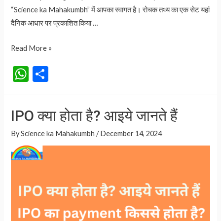
“Science ka Mahakumbh” में आपका स्वागत है। रोचक तथ्य का एक सेट यहां
दैनिक आधार पर प्रकाशित किया …
21
Read More »
December
W
S
की
h
h
रात
at
ar
लंबी
IPO क्या होता है? आइये जानते हैं
क्यों
s
e
होती
A
By
Science ka Mahakumbh
/
December 14, 2024
है?
p
आइये
p
जानते
हैं