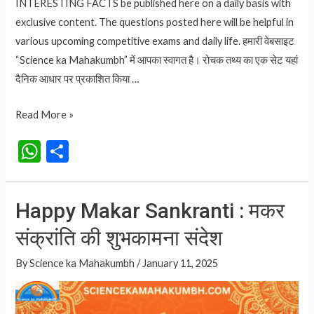
INTERESTING FACTS be published here on a daily basis with
exclusive content. The questions posted here will be helpful in
various upcoming competitive exams and daily life. हमारी वेबसाइट
“Science ka Mahakumbh” में आपका स्वागत है। रोचक तथ्य का एक सेट यहां
दैनिक आधार पर प्रकाशित किया …
छत्तीसगढ़ में
Read More »
छेरछेरा त्यौहार
W
S
कैसे
h
h
मनाया
at
ar
जाता
Happy Makar Sankranti : मकर
है
s
e
|
संक्रांति की शुभकामना संदेश
A
Chhattisgarh
p
By
Science ka Mahakumbh
/
January 11, 2025
Chherchhera
p
Festival