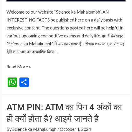
Welcome to our website “Science ka Mahakumbh”. AN
INTERESTING FACTS be published here on a daily basis with
exclusive content. The questions posted here will be helpful in
various upcoming competitive exams and daily life. हमारी वेबसाइट
“Science ka Mahakumbh” में आपका स्वागत है। रोचक तथ्य का एक सेट यहां
दैनिक आधार पर प्रकाशित किया …
Sharad
Read More »
Purnima
W
S
:
h
h
शरद
at
ar
पूर्णिमा
ATM PIN: ATM का पिन 4 अंकों का
क्यों
s
e
मनाई
ही क्यों होता है? आइये जानते है
A
जाती
p
By
Science ka Mahakumbh
/
October 1, 2024
है?