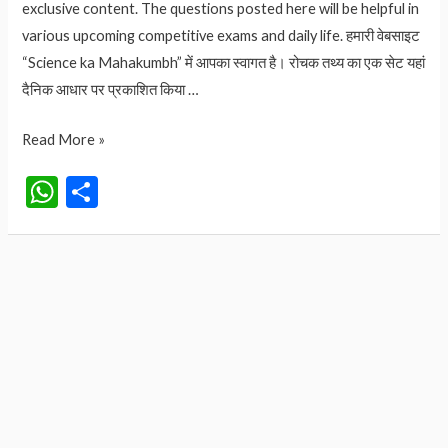
exclusive content. The questions posted here will be helpful in
various upcoming competitive exams and daily life. हमारी वेबसाइट
“Science ka Mahakumbh” में आपका स्वागत है। रोचक तथ्य का एक सेट यहां
दैनिक आधार पर प्रकाशित किया …
Basant
Read More »
Panchami
W
S
2026
h
h
बसंत
at
ar
पंचमी
क्यों
s
e
मनाया
A
जाता
p
है?
p
बसंत
पंचमी
की