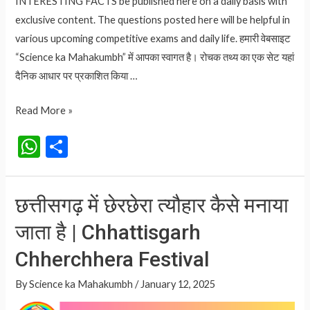
INTERESTING FACTS be published here on a daily basis with
exclusive content. The questions posted here will be helpful in
various upcoming competitive exams and daily life. हमारी वेबसाइट
“Science ka Mahakumbh” में आपका स्वागत है। रोचक तथ्य का एक सेट यहां
दैनिक आधार पर प्रकाशित किया …
MAKAR
Read More »
SANKRANTI
W
S
मकर
h
h
संक्रांति
at
ar
कब
छत्तीसगढ़ में छेरछेरा त्यौहार कैसे मनाया
है
s
e
14
जाता है | Chhattisgarh
A
या
p
Chherchhera Festival
15
p
जनवरी
By
Science ka Mahakumbh
/
January 12, 2025
को?