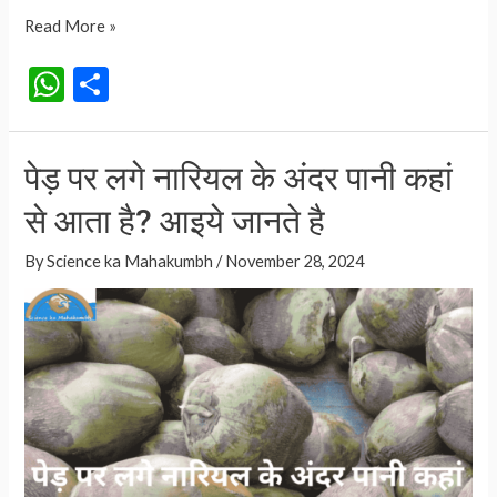
IPO
Read More »
क्या
W
S
होता
h
h
है?
at
ar
आइये
पेड़ पर लगे नारियल के अंदर पानी कहां
जानते
s
e
हैं
से आता है? आइये जानते है
A
p
By
Science ka Mahakumbh
/
November 28, 2024
p