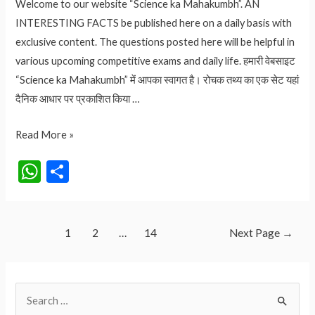
Welcome to our website “Science ka Mahakumbh”. AN
INTERESTING FACTS be published here on a daily basis with
exclusive content. The questions posted here will be helpful in
various upcoming competitive exams and daily life. हमारी वेबसाइट
“Science ka Mahakumbh” में आपका स्वागत है। रोचक तथ्य का एक सेट यहां
दैनिक आधार पर प्रकाशित किया …
ATM
Read More »
PIN:
W
S
ATM
h
h
का
at
ar
पिन
4
Posts
s
e
1
2
…
14
Next Page
→
अंकों
pagination
A
का
p
ही
S
p
क्यों
e