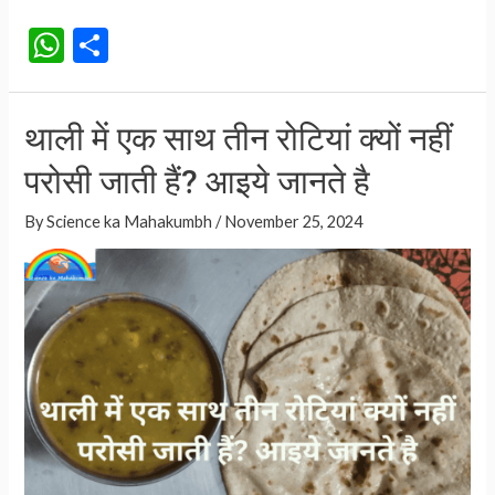
पर
W
S
लगे
h
h
नारियल
at
ar
के
थाली में एक साथ तीन रोटियां क्यों नहीं
अंदर
s
e
पानी कहां
परोसी जाती हैं? आइये जानते है
A
से
p
By
Science ka Mahakumbh
/
November 25, 2024
आता
p
है?
आइये
जानते
है