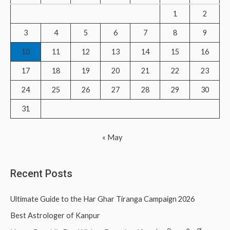
f
1
2
o
3
4
5
6
7
8
9
r
10
11
12
13
14
15
16
:
17
18
19
20
21
22
23
24
25
26
27
28
29
30
31
« May
Recent Posts
Ultimate Guide to the Har Ghar Tiranga Campaign 2026
Best Astrologer of Kanpur