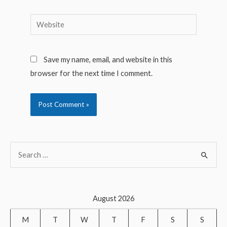
Website
Save my name, email, and website in this
browser for the next time I comment.
S
e
a
r
August 2026
c
M
T
W
T
F
S
S
h