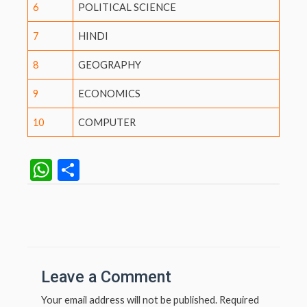
6
POLITICAL SCIENCE
7
HINDI
8
GEOGRAPHY
9
ECONOMICS
10
COMPUTER
W
S
h
h
at
ar
Post
navigation
s
e
A
p
Leave a Comment
p
Your email address will not be published.
Required