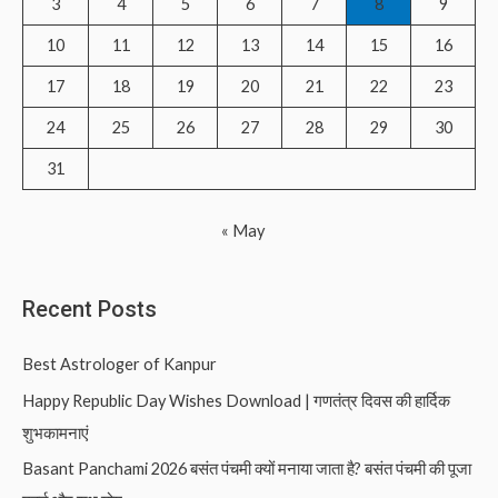
3
4
5
6
7
8
9
r
10
11
12
13
14
15
16
:
17
18
19
20
21
22
23
24
25
26
27
28
29
30
31
« May
Recent Posts
Best Astrologer of Kanpur
Happy Republic Day Wishes Download | गणतंत्र दिवस की हार्दिक
शुभकामनाएं
Basant Panchami 2026 बसंत पंचमी क्यों मनाया जाता है? बसंत पंचमी की पूजा