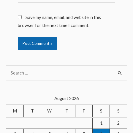
Save my name, email, and website in this
browser for the next time I comment.
S
e
a
r
August 2026
c
M
T
W
T
F
S
S
h
f
1
2
o