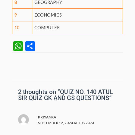
8
GEOGRAPHY
9
ECONOMICS
10
COMPUTER
W
S
h
h
at
ar
Post
navigation
s
e
A
p
2 thoughts on “QUIZ NO. 140 ATUL
SIR QUIZ GK AND GS QUESTIONS”
p
PRIYANKA
SEPTEMBER 12, 2024 AT 10:27 AM