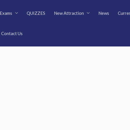
Exams
QUIZZES
New Attraction
News
Curren
Contact Us