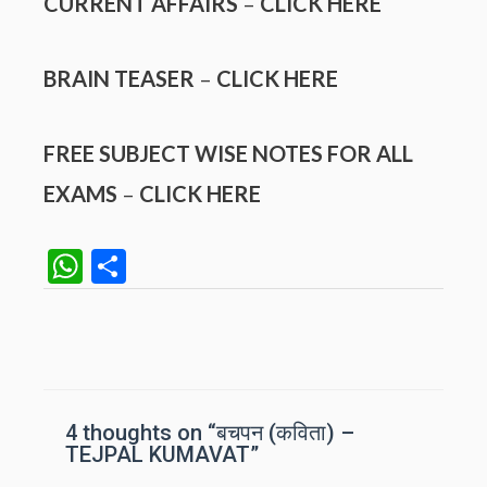
CURRENT AFFAIRS
–
CLICK HERE
BRAIN TEASER
–
CLICK HERE
FREE SUBJECT WISE NOTES FOR ALL
EXAMS
–
CLICK HERE
W
S
h
h
at
ar
Post
navigation
s
e
A
p
4 thoughts on “बचपन (कविता) –
TEJPAL KUMAVAT”
p