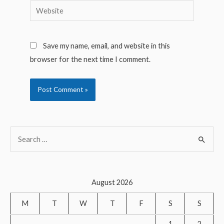
Website
Save my name, email, and website in this
browser for the next time I comment.
S
e
a
r
August 2026
c
M
T
W
T
F
S
S
h
f
1
2