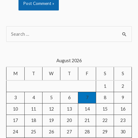
S
e
a
r
August 2026
c
M
T
W
T
F
S
S
h
f
1
2
o
3
4
5
6
7
8
9
r
10
11
12
13
14
15
16
:
17
18
19
20
21
22
23
24
25
26
27
28
29
30