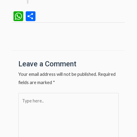
W
S
h
h
at
ar
Post
navigation
s
e
A
p
Leave a Comment
p
Your email address will not be published.
Required
fields are marked
*
Type
here..