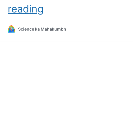
बुलडोजर
reading
की
कहानी
|
Science ka Mahakumbh
Story
of
Bulldozer