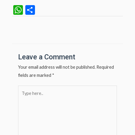
W
S
h
h
at
ar
Post
navigation
s
e
A
p
Leave a Comment
p
Your email address will not be published.
Required
fields are marked
*
Type
here..