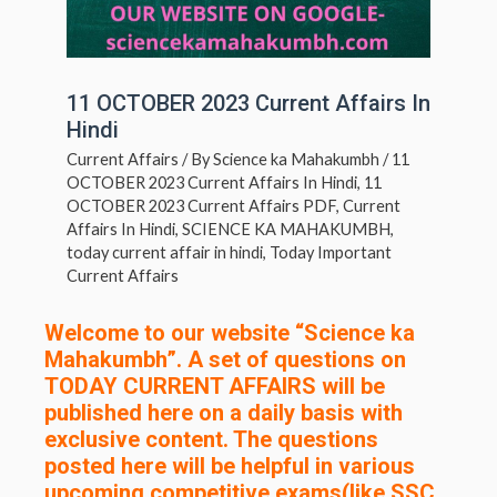
11 OCTOBER 2023 Current Affairs In
Hindi
Current Affairs
/ By
Science ka Mahakumbh
/
11
OCTOBER 2023 Current Affairs In Hindi
,
11
OCTOBER 2023 Current Affairs PDF
,
Current
Affairs In Hindi
,
SCIENCE KA MAHAKUMBH
,
today current affair in hindi
,
Today Important
Current Affairs
Welcome to our website “Science ka
Mahakumbh”. A set of questions on
TODAY CURRENT AFFAIRS will be
published here on a daily basis with
exclusive content. The questions
posted here will be helpful in various
upcoming competitive exams(like SSC,