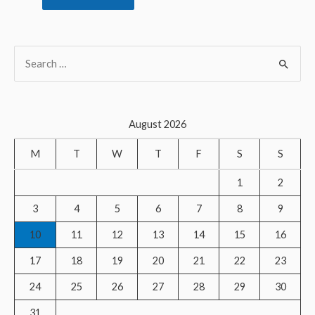
S
e
a
r
August 2026
c
M
T
W
T
F
S
S
h
f
1
2
o
3
4
5
6
7
8
9
r
10
11
12
13
14
15
16
:
17
18
19
20
21
22
23
24
25
26
27
28
29
30
31