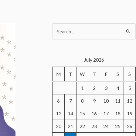
S
e
a
r
July 2026
c
M
T
W
T
F
S
S
h
f
1
2
3
4
5
o
6
7
8
9
10
11
12
r
13
14
15
16
17
18
19
:
20
21
22
23
24
25
26