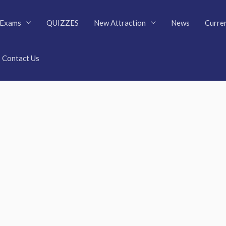
Exams
QUIZZES
New Attraction
News
Curren
Contact Us