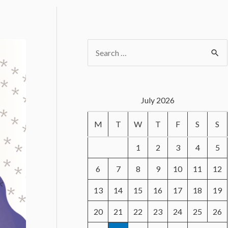
S
e
a
r
July 2026
c
M
T
W
T
F
S
S
h
f
1
2
3
4
5
o
6
7
8
9
10
11
12
r
13
14
15
16
17
18
19
:
20
21
22
23
24
25
26