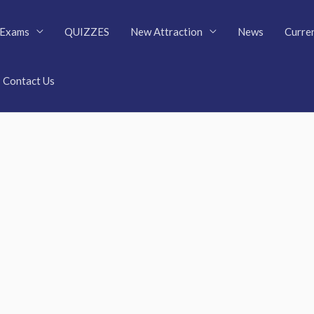
Exams
QUIZZES
New Attraction
News
Curren
Contact Us