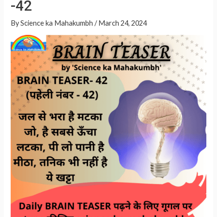
-42
A
p
By
Science ka Mahakumbh
/
March 24, 2024
p