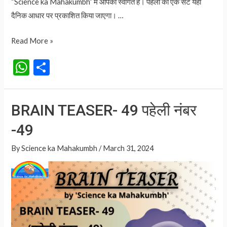
“Science ka Mahakumbh” में आपका स्वागत है। पहेली का एक सेट यहां
दैनिक आधार पर प्रकाशित किया जाएगा। …
BRAIN
Read More »
TEASER
W
S
LIST
h
h
:
at
ar
पहेलियों
BRAIN TEASER- 49 पहेली नंबर
की
s
e
सूची
-49
A
p
By
Science ka Mahakumbh
/
March 31, 2024
p