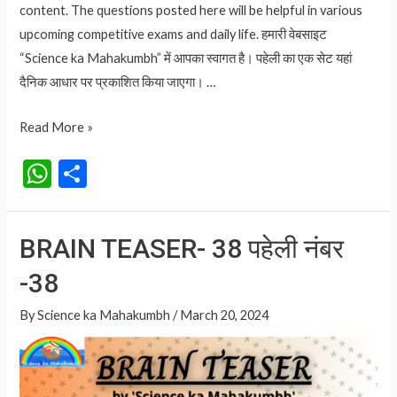
content. The questions posted here will be helpful in various
upcoming competitive exams and daily life. हमारी वेबसाइट
“Science ka Mahakumbh” में आपका स्वागत है। पहेली का एक सेट यहां
दैनिक आधार पर प्रकाशित किया जाएगा। …
BRAIN
Read More »
TEASER-
W
S
39
h
h
पहेली
at
ar
नंबर
BRAIN TEASER- 38 पहेली नंबर
-39
s
e
-38
A
p
By
Science ka Mahakumbh
/
March 20, 2024
p