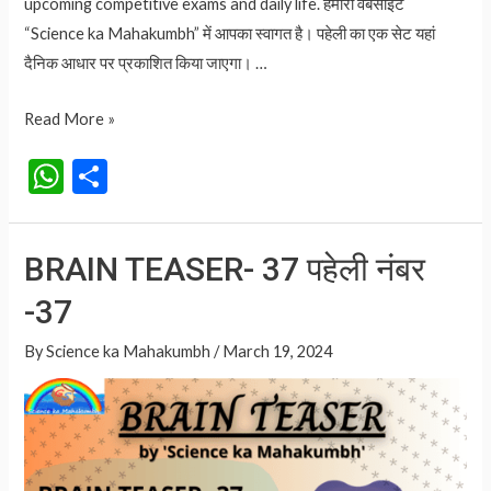
upcoming competitive exams and daily life. हमारी वेबसाइट
“Science ka Mahakumbh” में आपका स्वागत है। पहेली का एक सेट यहां
दैनिक आधार पर प्रकाशित किया जाएगा। …
BRAIN
Read More »
TEASER-
W
S
38
h
h
पहेली
at
ar
नंबर
BRAIN TEASER- 37 पहेली नंबर
-38
s
e
-37
A
p
By
Science ka Mahakumbh
/
March 19, 2024
p