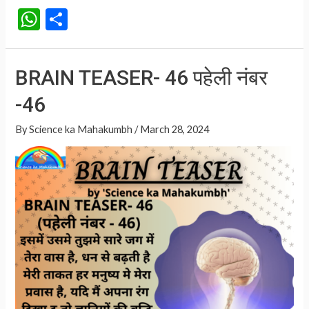
TEASER-
W
S
47
h
h
पहेली
at
ar
नंबर
BRAIN TEASER- 46 पहेली नंबर
-47
s
e
-46
A
p
By
Science ka Mahakumbh
/
March 28, 2024
p