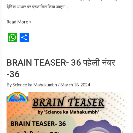
दैनिक आधार पर प्रकाशित किया जाएगा। …
BRAIN
Read More »
TEASER-
W
S
37
h
h
पहेली
at
ar
नंबर
BRAIN TEASER- 36 पहेली नंबर
-37
s
e
-36
A
p
By
Science ka Mahakumbh
/
March 18, 2024
p