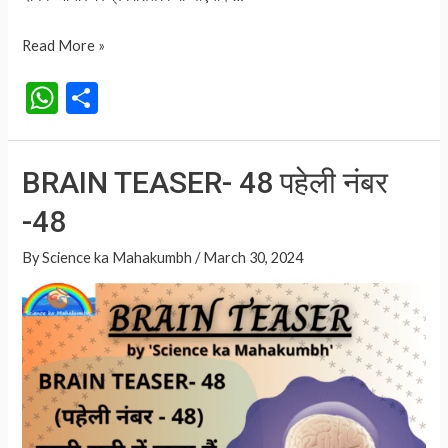
BRAIN
Read More »
TEASER-
W
S
49
h
h
पहेली
at
ar
नंबर
BRAIN TEASER- 48 पहेली नंबर
-49
s
e
-48
A
p
By
Science ka Mahakumbh
/
March 30, 2024
p