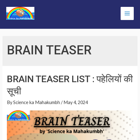
Skip
to
Main
content
Men
BRAIN TEASER
BRAIN TEASER LIST : पहेलियों की
सूची
By
Science ka Mahakumbh
/
May 4, 2024