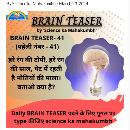
p
By
Science ka Mahakumbh
/
March 23, 2024
p