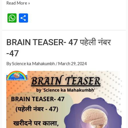
BRAIN
Read More »
TEASER-
W
S
48
h
h
पहेली
at
ar
नंबर
BRAIN TEASER- 47 पहेली नंबर
-48
s
e
-47
A
p
By
Science ka Mahakumbh
/
March 29, 2024
p