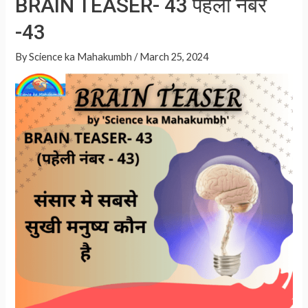
BRAIN TEASER- 43 पहेली नंबर
-44
s
e
-43
A
p
By
Science ka Mahakumbh
/
March 25, 2024
p