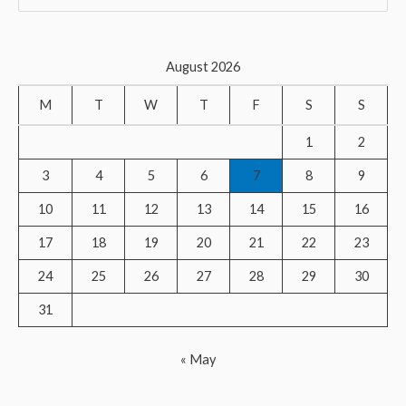
e
a
r
August 2026
c
M
T
W
T
F
S
S
h
f
1
2
o
3
4
5
6
7
8
9
r
10
11
12
13
14
15
16
:
17
18
19
20
21
22
23
24
25
26
27
28
29
30
31
« May