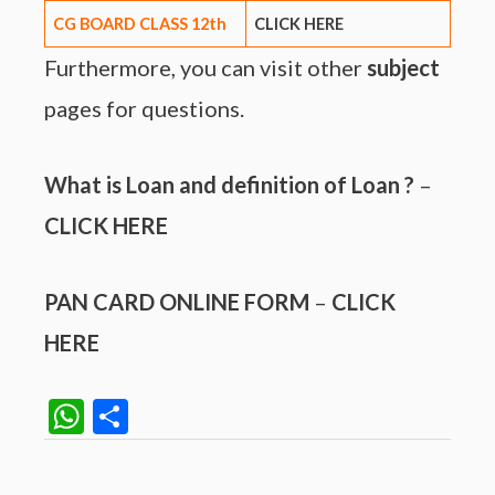
CG BOARD CLASS 12th
CLICK HERE
Furthermore, you can visit other
subject
pages for questions.
What is Loan and definition of Loan ?
–
CLICK HERE
PAN CARD ONLINE FORM
–
CLICK
HERE
W
S
h
h
at
ar
Post