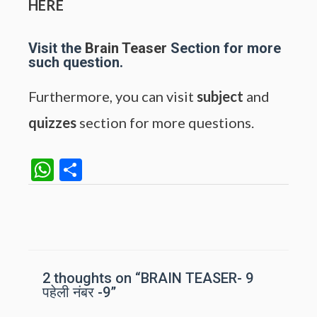
HERE
Visit the
Brain Teaser
Section for more
such question.
Furthermore, you can visit
subject
and
quizzes
section for more questions.
W
S
h
h
at
ar
Post
navigation
s
e
A
p
2 thoughts on “BRAIN TEASER- 9
पहेली नंबर -9”
p