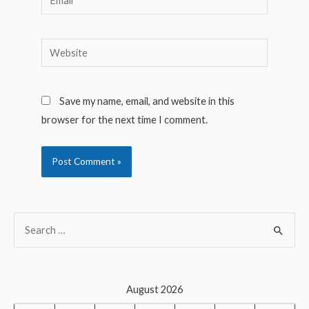
Website
Save my name, email, and website in this
browser for the next time I comment.
S
e
a
r
August 2026
c