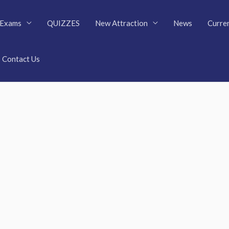
Exams
QUIZZES
New Attraction
News
Curren
Contact Us