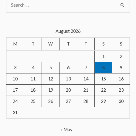
S
e
a
r
August 2026
c
M
T
W
T
F
S
S
h
f
1
2
o
3
4
5
6
7
8
9
r
10
11
12
13
14
15
16
:
17
18
19
20
21
22
23
24
25
26
27
28
29
30
31
« May