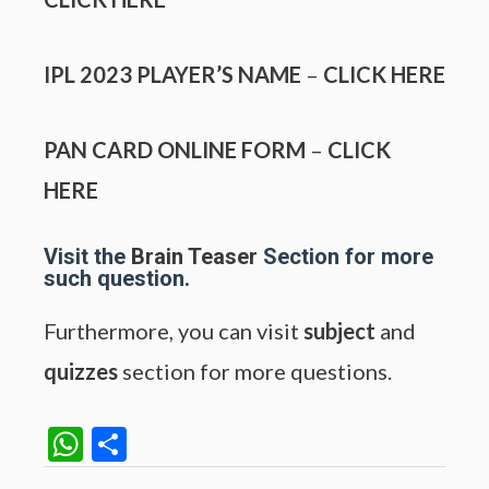
IPL 2023 PLAYER’S NAME
–
CLICK HERE
PAN CARD ONLINE FORM
–
CLICK
HERE
Visit the
Brain Teaser
Section for more
such question.
Furthermore, you can visit
subject
and
quizzes
section for more questions.
W
S
h
h