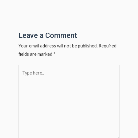
at
ar
Post
navigation
s
e
A
p
Leave a Comment
p
Your email address will not be published.
Required
fields are marked
*
Type
here..