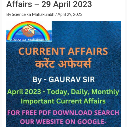
Affairs – 29 April 2023
A
p
By
Science ka Mahakumbh
/
April 29, 2023
p