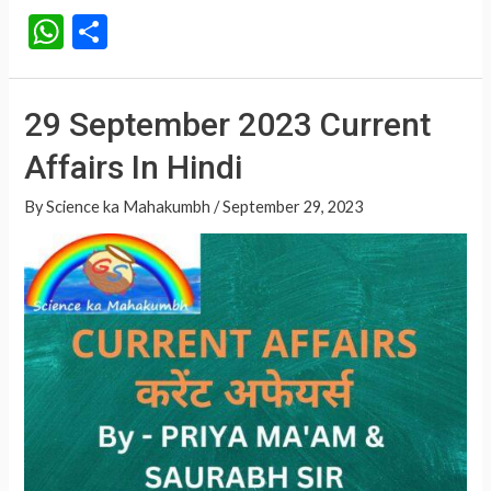
W
S
h
h
at
ar
29 September 2023 Current
s
e
Affairs In Hindi
A
p
By
Science ka Mahakumbh
/
September 29, 2023
p