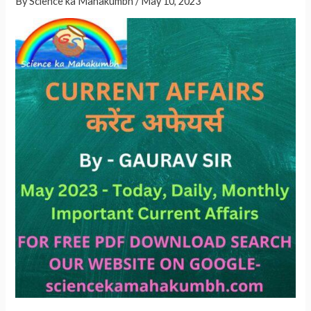
p
By
Science ka Mahakumbh
/
May 10, 2023
p