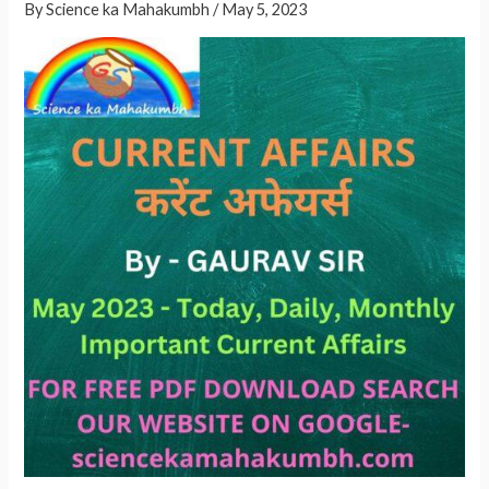
p
By
Science ka Mahakumbh
/
May 5, 2023
p