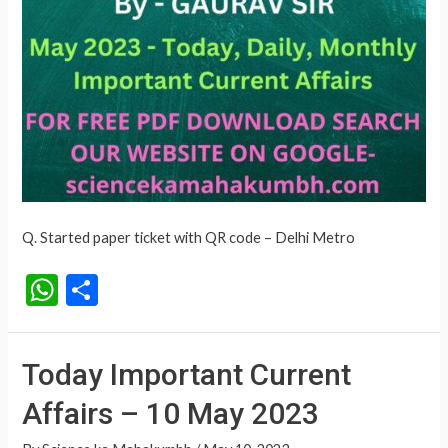
Q. Started paper ticket with QR code – Delhi Metro
W
S
h
h
at
ar
Today Important Current
s
e
Affairs – 10 May 2023
A