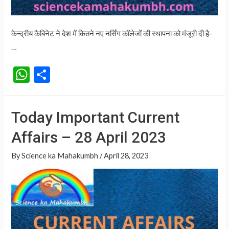
केन्द्रीय कैबिनेट ने देश में कितने नए नर्सिंग कॉलेजों की स्थापना को मंजूरी दी है-
…
W
S
h
h
at
ar
Today Important Current
s
e
Affairs – 28 April 2023
A
p
By
Science ka Mahakumbh
/
April 28, 2023
p