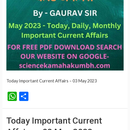
Today Important Current Affairs – 03 May 2023
W
S
h
h
at
ar
Today Important Current
s
e