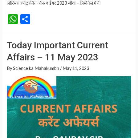
लॉरियस स्पोर्ट्समैन ऑफ द ईयर 2023 जीता – लियोनेल मेसी
W
S
h
h
at
ar
Today Important Current
s
e
Affairs – 11 May 2023
A
p
By
Science ka Mahakumbh
/
May 11, 2023
p