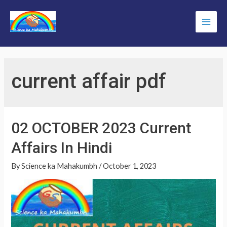
Skip
to
Main
content
Men
current affair pdf
02 OCTOBER 2023 Current
Affairs In Hindi
By
Science ka Mahakumbh
/
October 1, 2023