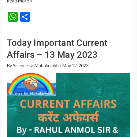
14
Read More »
September
W
S
2023
h
h
Current
at
ar
Affairs
Today Important Current
In
s
e
Hindi
Affairs – 13 May 2023
A
p
By
Science ka Mahakumbh
/
May 12, 2023
p