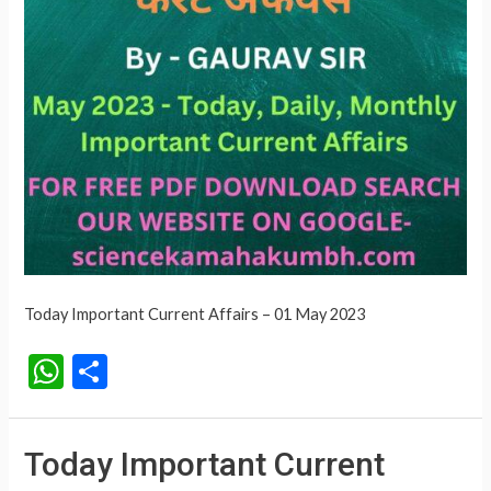
Today Important Current Affairs – 01 May 2023
W
S
h
h
at
ar
Today Important Current
s
e