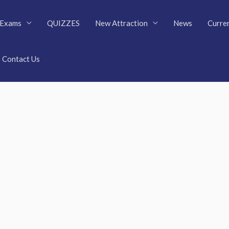
Exams
QUIZZES
New Attraction
News
Curren
Contact Us