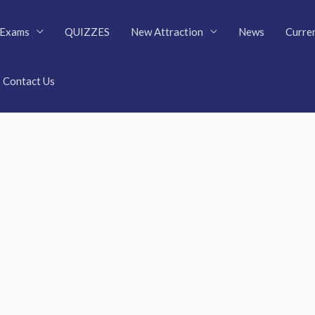
Exams
QUIZZES
New Attraction
News
Curren
Contact Us