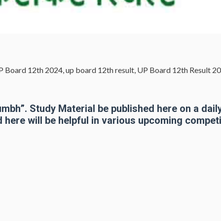
P Board 12th 2024
,
up board 12th result
,
UP Board 12th Result 2
bh”. Study Material be published here on a daily
 here will be helpful in various upcoming competi