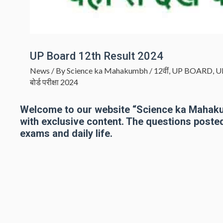
UP Board 12th Result 2024
News
/ By
Science ka Mahakumbh
/
12वीं
,
UP BOARD
,
U
बोर्ड परीक्षा 2024
Welcome to our website “Science ka Mahakum
with exclusive content. The questions posted
exams and daily life.