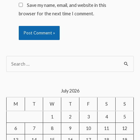
Save my name, email, and website in this
browser for the next time I comment.
S
e
a
r
July 2026
c
M
T
W
T
F
S
S
h
f
1
2
3
4
5
o
6
7
8
9
10
11
12
r
13
14
15
16
17
18
19