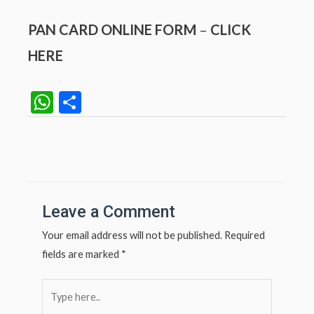
PAN CARD ONLINE FORM
–
CLICK
HERE
W
S
h
h
at
ar
Post
navigation
s
e
A
p
Leave a Comment
p
Your email address will not be published.
Required
fields are marked
*
Type
here..