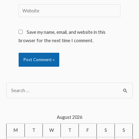
Website
Save my name, email, and website in this
browser for the next time I comment.
S
e
a
r
August 2026
c
M
T
W
T
F
S
S
h