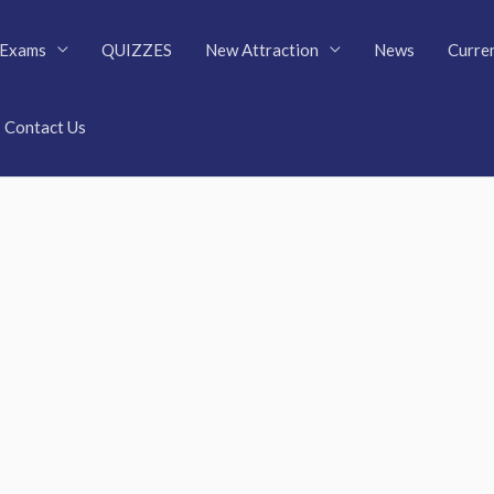
Exams
QUIZZES
New Attraction
News
Curren
Contact Us