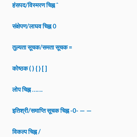
हंसपद/विस्मरण चिह्न ˆ
संक्षेपण/लाघव चिह्न 0
तुल्यता सूचक/समता सूचक =
कोष्ठक ( ) { } [ ]
लोप चिह्न …….
इतिश्री/समाप्ति सूचक चिह्न -0- — —
विकल्प चिह्न /