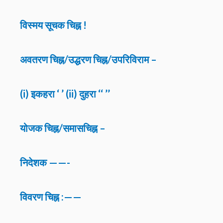
विस्मय सूचक चिह्न !
अवतरण चिह्न/उद्धरण चिह्न/उपरिविराम –
(i) इकहरा ‘ ’ (ii) दुहरा ‘‘ ’’
योजक चिह्न/समासचिह्न –
निदेशक ——-
विवरण चिह्न :——