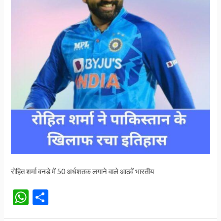
तेंदुलकर
का
रिकॉर्ड
रोहित शर्मा वनडे में 50 अर्धशतक लगाने वाले आठवें भारतीय
W
S
h
h