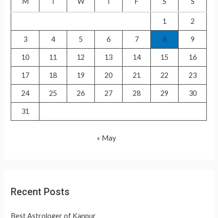
M
T
W
T
F
S
S
o
1
2
r
3
4
5
6
7
8
9
:
10
11
12
13
14
15
16
17
18
19
20
21
22
23
24
25
26
27
28
29
30
31
« May
Recent Posts
Best Astrologer of Kanpur