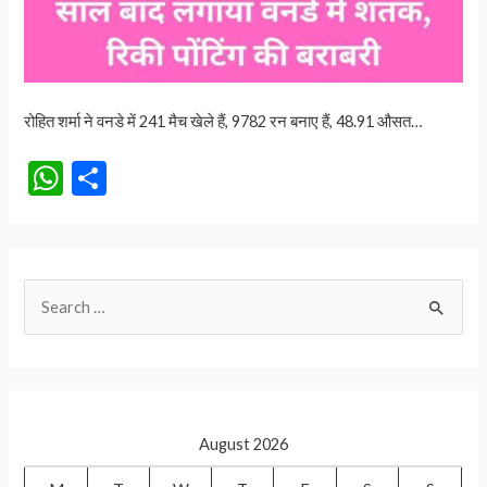
रोहित शर्मा ने वनडे में 241 मैच खेले हैं, 9782 रन बनाए हैं, 48.91 औसत…
W
S
h
h
at
ar
s
e
S
A
e
p
a
p
r
c
August 2026
h
f