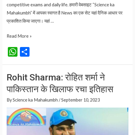
competitive exams and daily life. हमारी वेबसाइट “Science ka
Mahakumbh” में आपका स्वागत है News का एक सेट यहां दैनिक आधार पर
प्रकाशित किया जाएगा। यहां …
Rohit
Read More »
Sharma:
W
S
रोहित
h
h
शर्मा
at
ar
ने
Rohit Sharma: रोहित शर्मा ने
रचा
s
e
इतिहास,
पाकिस्तान के खिलाफ रचा इतिहास
A
तोड़ा
p
By
Science ka Mahakumbh
/
September 10, 2023
क्रिस
p
गेल,
रिकी
पोंटिंग,
सचिन