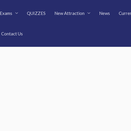
Exams
QUIZZES
New Attraction
News
Curren
Contact Us