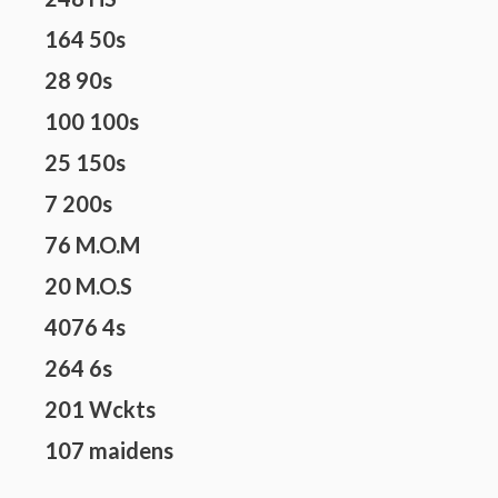
164 50s
28 90s
100 100s
25 150s
7 200s
76 M.O.M
20 M.O.S
4076 4s
264 6s
201 Wckts
107 maidens