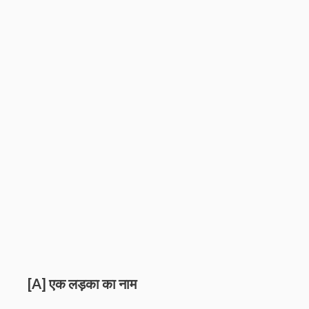
[A] एक लड़का का नाम