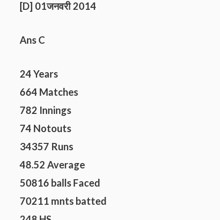
[D] 01जनवरी 2014
Ans C
24 Years
664 Matches
782 Innings
74 Notouts
34357 Runs
48.52 Average
50816 balls Faced
70211 mnts batted
248 HS