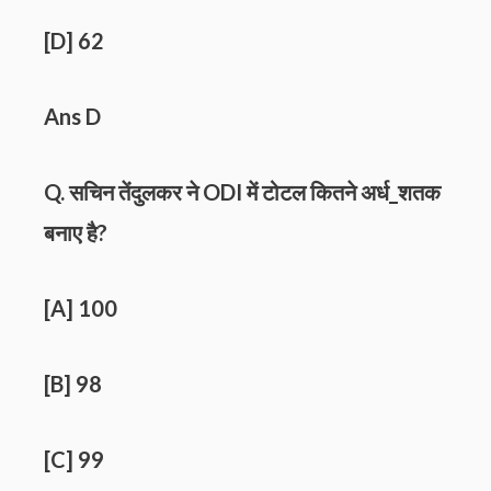
[D] 62
Ans D
Q. सचिन तेंदुलकर ने ODI में टोटल कितने अर्ध_शतक
बनाए है?
[A] 100
[B] 98
[C] 99