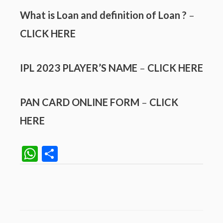
What is Loan and definition of Loan ?
–
CLICK HERE
IPL 2023 PLAYER’S NAME
–
CLICK HERE
PAN CARD ONLINE FORM
–
CLICK
HERE
W
S
h
h
at
ar
Post
navigation
s
e
A