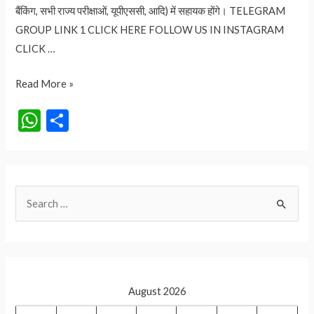
बैंकिंग, सभी राज्य परीक्षाओं, यूपीएससी, आदि) में सहायक होंगे। TELEGRAM
GROUP LINK 1 CLICK HERE FOLLOW US IN INSTAGRAM
CLICK …
विराम
Read More »
चिह्न
W
S
की
h
h
परिभाषा
at
ar
भेद
और
s
e
S
उदाहरण
A
Viraam
e
p
Chihn
a
p
DOWNLOAD
r
FREE
c
PDF
August 2026
h