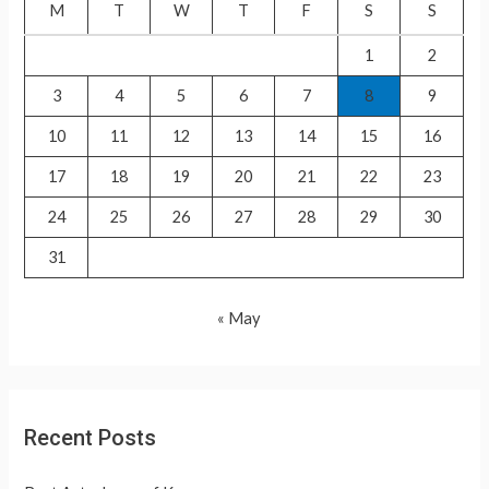
f
M
T
W
T
F
S
S
o
1
2
r
3
4
5
6
7
8
9
:
10
11
12
13
14
15
16
17
18
19
20
21
22
23
24
25
26
27
28
29
30
31
« May
Recent Posts