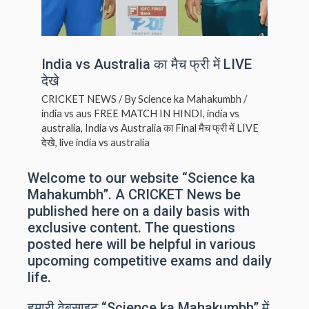
India vs Australia का मैच फ्री में LIVE
देखे
CRICKET NEWS
/ By
Science ka Mahakumbh
/
india vs aus FREE MATCH IN HINDI
,
india vs
australia
,
India vs Australia का Final मैच फ्री में LIVE
देखे
,
live india vs australia
Welcome to our website “Science ka
Mahakumbh”. A CRICKET News be
published here on a daily basis with
exclusive content. The questions
posted here will be helpful in various
upcoming competitive exams and daily
life.
हमारी वेबसाइट “Science ka Mahakumbh” में