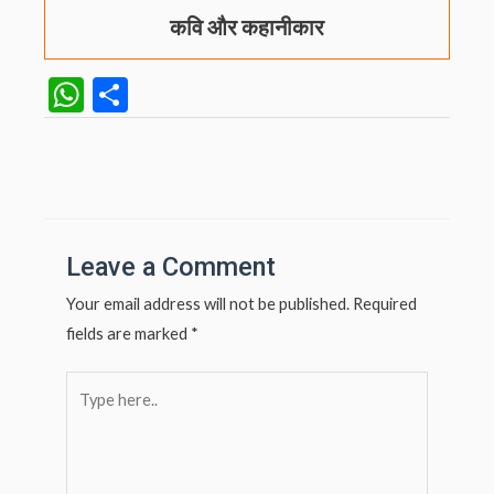
कवि और कहानीकार
W
S
h
h
at
ar
Post
navigation
s
e
A
p
Leave a Comment
p
Your email address will not be published.
Required
fields are marked
*
Type
here..