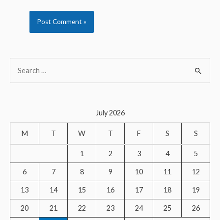
S
e
a
r
July 2026
c
M
T
W
T
F
S
S
h
f
1
2
3
4
5
o
6
7
8
9
10
11
12
r
13
14
15
16
17
18
19
:
20
21
22
23
24
25
26