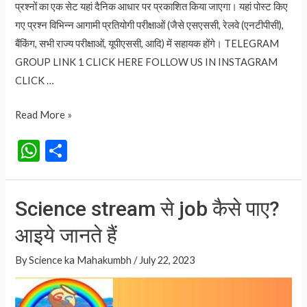
प्रश्नों का एक सेट यहां दैनिक आधार पर प्रकाशित किया जाएगा। यहां पोस्ट किए
गए प्रश्न विभिन्न आगामी प्रतियोगी परीक्षाओं (जैसे एसएससी, रेलवे (एनटीपीसी),
बैंकिंग, सभी राज्य परीक्षाओं, यूपीएससी, आदि) में सहायक होंगे। TELEGRAM
GROUP LINK 1 CLICK HERE FOLLOW US IN INSTAGRAM
CLICK …
वाक्य
Read More »
की
W
S
परिभाषा
h
h
भेद
at
ar
और
Science stream से job कैसे पाए?
उदाहरण
s
e
Vaaky
आइये जानते हैं
A
in
p
By
Science ka Mahakumbh
/
July 22, 2023
Hindi
p
DOWNLOAD
FREE