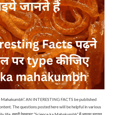
 ka Mahakumbh”. AN INTERESTING FACTS be published
content. The questions posted here will be helpful in various
 life. हमारी वेबसाइट “Science ka Mahakumbh” में आपका स्वागत