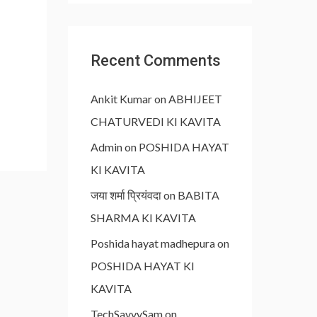
Recent Comments
Ankit Kumar
on
ABHIJEET
CHATURVEDI KI KAVITA
Admin
on
POSHIDA HAYAT
KI KAVITA
जया शर्मा प्रियंवदा
on
BABITA
SHARMA KI KAVITA
Poshida hayat madhepura
on
POSHIDA HAYAT KI
KAVITA
TechSavvySam
on