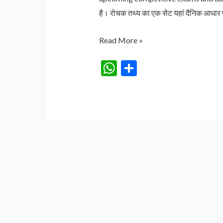
है। रोचक तथ्य का एक सेट यहां दैनिक आधार
भारत
Read More »
की
W
S
राष्ट्रीय
h
h
मिठाई
at
ar
क्या
s
e
है?
आइये
A
जानते
p
हैं
p