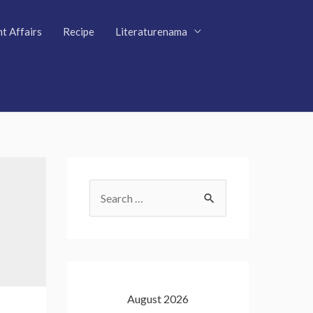
t Affairs
Recipe
Literaturenama
S
e
a
r
c
August 2026
h