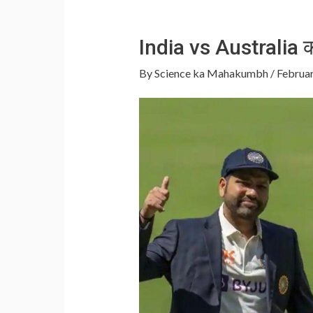
India vs Australia का 
By
Science ka Mahakumbh
/
Februar