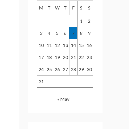
f
M
T
W
T
F
S
S
o
1
2
r
:
3
4
5
6
7
8
9
10
11
12
13
14
15
16
17
18
19
20
21
22
23
24
25
26
27
28
29
30
31
« May