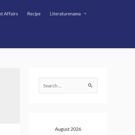
t Affairs
Recipe
Literaturenama
S
e
a
r
c
August 2026
h