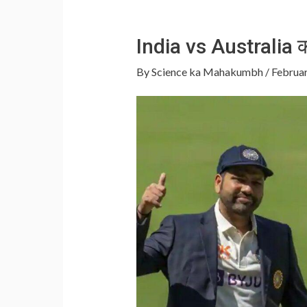
India vs Australia का 
By
Science ka Mahakumbh
/
Februar