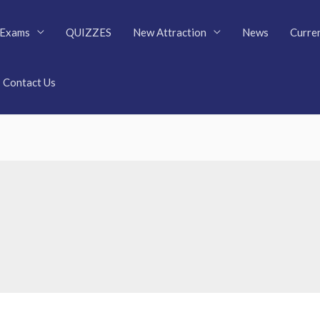
Exams
QUIZZES
New Attraction
News
Curren
Contact Us